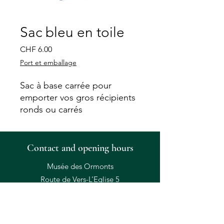
Sac bleu en toile
Price
CHF 6.00
Port et emballage
Sac à base carrée pour
emporter vos gros récipients
ronds ou carrés
Contact and opening hours
Musée des Ormonts
Route de Vers-L’Eglise 5
CH-1864 Towards the Church
+41 24 492 17 71
Open: Wednesday to Sunday 1:30 p.m. to