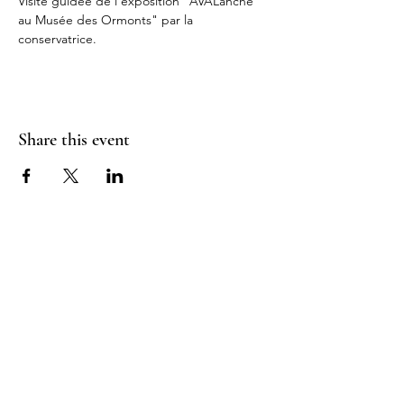
Visite guidée de l'exposition "AVALanche 
au Musée des Ormonts" par la 
conservatrice.
Share this event
Contact and opening hours
Musée des Ormonts
Route de Vers-L’Eglise 5
CH-1864 Towards the Church
+41 24 492 17 71
Open: Wednesday to Sunday 1:30 p.m. to
5:30 p.m.