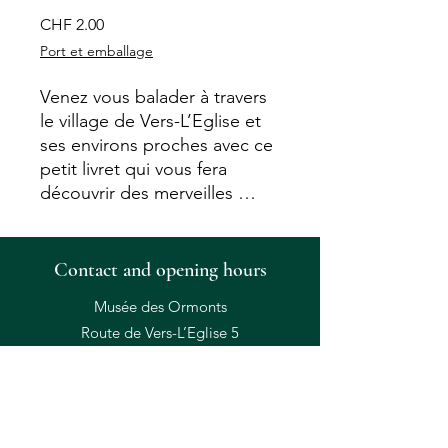
Price
CHF 2.00
Port et emballage
Venez vous balader à travers
le village de Vers-L’Eglise et
ses environs proches avec ce
petit livret qui vous fera
découvrir des merveilles …
Contact and opening hours
Musée des Ormonts
Route de Vers-L’Eglise 5
CH-1864 Towards the Church
+41 24 492 17 71
Open: Wednesday to Sunday 1:30 p.m. to
5:30 p.m.