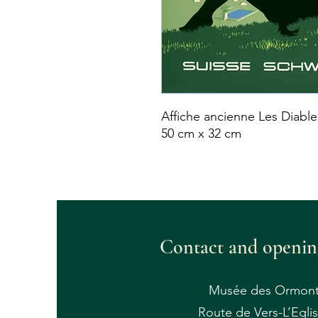
Affiche ancienne Les Diabler
50 cm x 32 cm
Contact and openin
Musée des Ormont
Route de Vers-L’Eglis