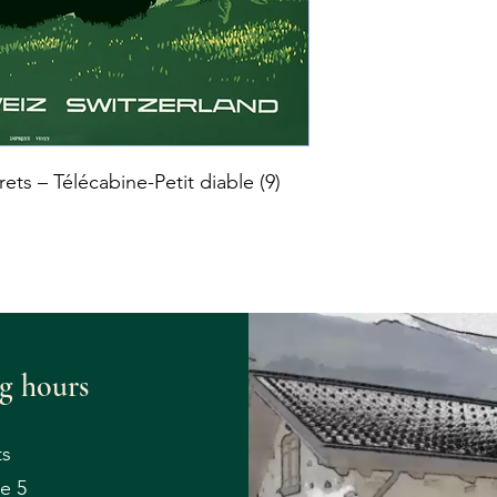
ets – Télécabine-Petit diable (9)
g hours
s
e 5