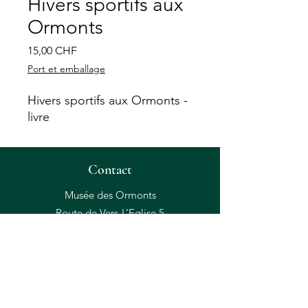
Hivers sportifs aux
Ormonts
Prix
15,00 CHF
Port et emballage
Hivers sportifs aux Ormonts -
livre
Contact
Musée des Ormonts
Route de Vers-L’Eglise 5
CH-1864 Vers-L’Eglise
+41 24 492 17 71
info@museeormonts.ch
horaires