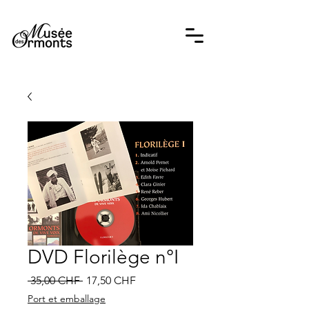
DVD Florilège n°I
Prix
Prix
 35,00 CHF 
17,50 CHF
original
promotionnel
Port et emballage