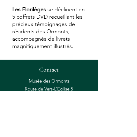
Les Florilèges
se déclinent en
5 coffrets DVD recueillant les
précieux témoignages de
résidents des Ormonts,
accompagnés de livrets
magnifiquement illustrés.
Contact
Musée des Ormonts
Route de Vers-L’Eglise 5
CH-1864 Vers-L’Eglise
+41 24 492 17 71
info@museeormonts.ch
horaires