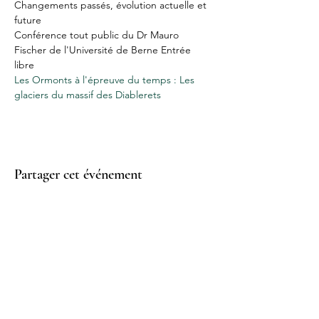
Changements passés, évolution actuelle et 
future

Conférence tout public du Dr Mauro 
Fischer de l'Université de Berne Entrée 
Les Ormonts à l'épreuve du temps : Les 
glaciers du massif des Diablerets
Partager cet événement
Contact
Musée des Ormonts
Route de Vers-L’Eglise 5